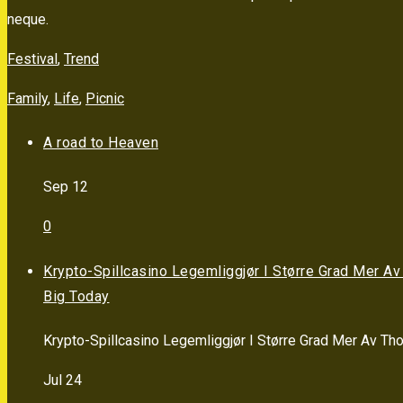
neque.
Festival
,
Trend
Family
,
Life
,
Picnic
A road to Heaven
Sep 12
0
Krypto-Spillcasino Legemliggjør I Større Grad Mer
Big Today
Krypto-Spillcasino Legemliggjør I Større Grad Mer Av Th
Jul 24