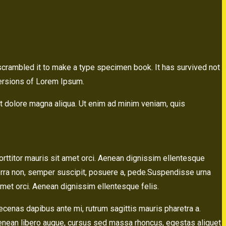
scrambled it to make a type specimen book. It has survived not
versions of Lorem Ipsum.
et dolore magna aliqua. Ut enim ad minim veniam, quis
orttitor mauris sit amet orci. Aenean dignissim ellentesque
verra non, semper suscipit, posuere a, pede.Suspendisse urna
amet orci. Aenean dignissim ellentesque felis.
ecenas dapibus ante mi, rutrum sagittis mauris pharetra a.
Aenean libero augue, cursus sed massa rhoncus, egestas aliquet