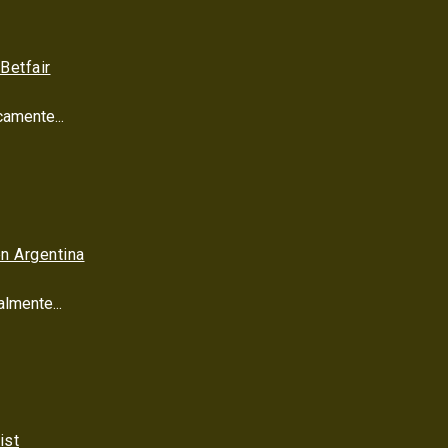
Betfair
amente...
n Argentina
lmente...
ist