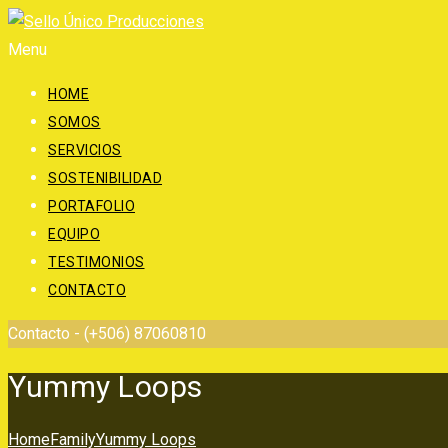
Menu
HOME
SOMOS
SERVICIOS
SOSTENIBILIDAD
PORTAFOLIO
EQUIPO
TESTIMONIOS
CONTACTO
Contacto -
(+506) 87060810
Yummy Loops
Home
Family
Yummy Loops