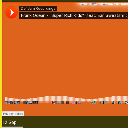
12
Sep