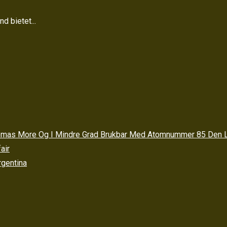
d bietet...
 Thomas More Og I Mindre Grad Brukbar Med Atomnummer 85 Den
air
rgentina